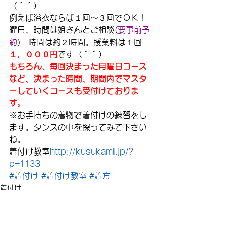
（＾＾）
例えば浴衣ならば１回～３回でＯＫ！
曜日、時間は姐さんとご相談(
要事前予
約
)　時間は約２時間。授業料は１回 
１，０００円
です（＾＾）
もちろん、毎回決まった月曜日コース
など、決まった時間、期間内でマスタ
ーしていくコースも受付けておりま
す。
※お手持ちの着物で着付けの練習をし
ます。タンスの中を探ってみて下さい
ね。
着付け教室
http://kusukami.jp/?
p=1133
#着付け
#着付け教室
#着方
着付け