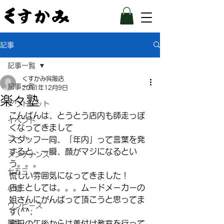
記事
記事一覧
くすかみ呉服店
記事一覧
2011年12月9日
楽々塾
アウトレット
こんばんは、とうとう店内も師走っぽ
イベント
くなってきまして
コート
スタッフ一同、「年内」って言葉を発
すると、一瞬、顔がマジになるとい
メンテナンス
う。。。
七五三
慌しい雰囲気になってきました！
店主としては。。。ムードメーカーの
小物
姐さんにがんばって頂こうと思ってま
ワンピース
す(^^;
履物
今日の午後からは着付け教室を行って