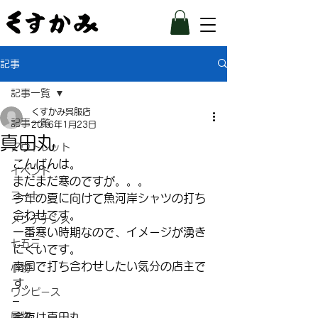
記事
記事一覧
くすかみ呉服店
記事一覧
2016年1月23日
真田丸
アウトレット
こんばんは。
イベント
まだまだ寒のですが。。。
コート
今年の夏に向けて魚河岸シャツの打ち
合わせです。
メンテナンス
一番寒い時期なので、イメージが湧き
七五三
にくいです。
南国で打ち合わせしたい気分の店主で
小物
す。
ワンピース
–
履物
今夜は真田丸。