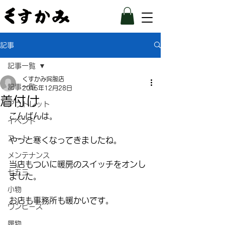
記事
記事一覧
くすかみ呉服店
記事一覧
2015年12月28日
着付け
アウトレット
こんばんは。
イベント
コート
やっと寒くなってきましたね。
メンテナンス
当店もついに暖房のスイッチをオンし
七五三
ました。
小物
お店も事務所も暖かいです。
ワンピース
履物
–