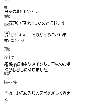
帯
今夜は着付けです。
着物
お写真OK頂きましたので掲載です。
長襦袢
浴衣
慌ただしい中、ありがとうございま
す。
魚河岸シャツ
男物
着付け
昭和の振袖をリメイクして平成のお嬢
お出かけ
様がお召しになりました。
雑記
特集記事
皆様、お気に入りの袋帯を新しく揃え
て