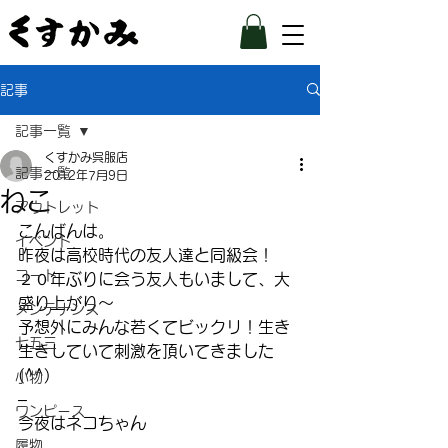
記事
記事一覧
くすかみ呉服店
記事一覧
2012年7月9日
ねこ
アウトレット
こんばんは。
イベント
昨夜は高校時代の友人達と同級会！
コート
２０年ぶりに会う友人もいまして、大
盛り上がり～
メンテナンス
予想外にみんな若くてビックリ！生き
七五三
生きしていて刺激を頂いてきました
(^^)
小物
–
ワンピース
今夜はネコちゃん
履物