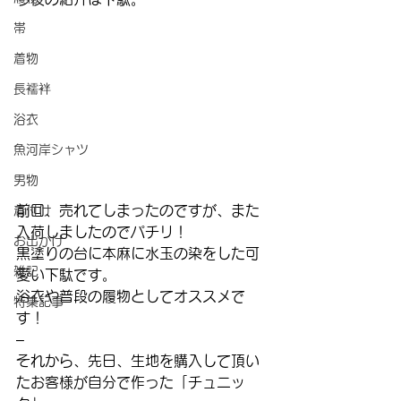
帯
着物
長襦袢
浴衣
魚河岸シャツ
男物
前回、売れてしまったのですが、また
着付け
入荷しましたのでパチリ！
お出かけ
黒塗りの台に本麻に水玉の染をした可
雑記
愛い下駄です。
浴衣や普段の履物としてオススメで
特集記事
す！
–
それから、先日、生地を購入して頂い
たお客様が自分で作った「チュニッ