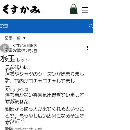
記事
記事一覧
くすかみ呉服店
記事一覧
2012年7月7日
水玉
アウトレット
こんばんは。
イベント
浴衣やシャツのシーズンが始まりまし
コート
て、店内がゴチャゴチャしてまし
て。。。
メンテナンス
落ち着かない雰囲気出過ぎていまして
七五三
すみません。
明日から助っ人が来てくれるというこ
小物
とで、もう少し広い店内になる予定で
ワンピース
す(^^;
履物
今夜の紹介は下駄。