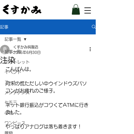
記事
記事一覧
くすかみ呉服店
記事一覧
2015年6月30日
注染
アウトレット
こんばんは。
イベント
コート
月末の慌ただしい中ウインドウズパソ
コンがお疲れのご様子。
メンテナンス
七五三
ネット銀行振込がコワくてATMに行き
ました。
小物
ワンピース
やっぱりアナログは落ち着きます！
履物