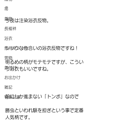
−
帯
着物
今夜は注染浴衣反物。
長襦袢
浴衣
シックな色合いの浴衣反物ですね！
魚河岸シャツ
男物
明るめの柄がモテモテですが、こうい
着付け
う浴衣もいいですね。
お出かけ
雑記
前にしか進まない「トンボ」なので
特集記事
勝虫といわれ験を担ぎという事で定番
人気柄です。