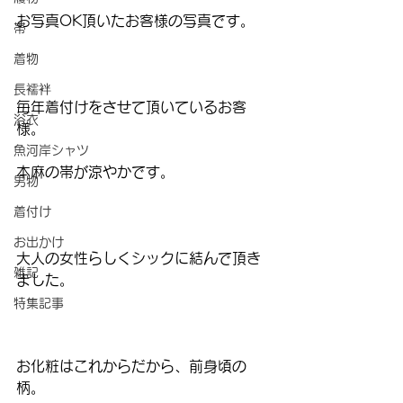
お写真OK頂いたお客様の写真です。
帯
着物
長襦袢
毎年着付けをさせて頂いているお客
浴衣
様。
魚河岸シャツ
本麻の帯が涼やかです。
男物
着付け
お出かけ
大人の女性らしくシックに結んで頂き
雑記
ました。
特集記事
お化粧はこれからだから、前身頃の
柄。