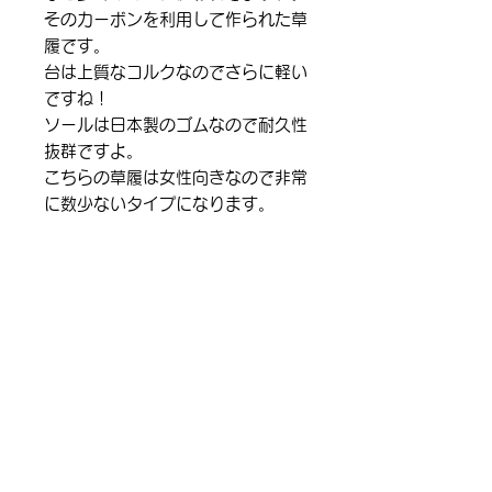
そのカーボンを利用して作られた草
履です。
台は上質なコルクなのでさらに軽い
ですね！
ソールは日本製のゴムなので耐久性
抜群ですよ。
こちらの草履は女性向きなので非常
に数少ないタイプになります。
現品のみの販売となりますので気に
なる方はお早めにどうぞ。
明日から店頭＆オンラインストアに
展示致します。
日本製
素材 花緒、天 カーボンシート
台 コルク
底 ゴム