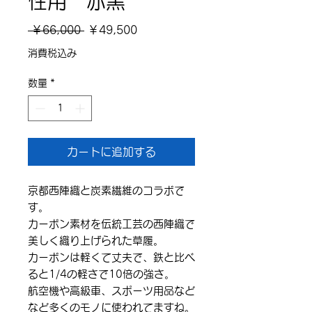
性用 赤黒
通
セ
 ￥66,000 
￥49,500
常
ー
消費税込み
価
ル
数量
*
格
価
格
カートに追加する
京都西陣織と炭素繊維のコラボで
す。
カーボン素材を伝統工芸の西陣織で
美しく織り上げられた草履。
カーボンは軽くて丈夫で、鉄と比べ
ると1/4の軽さで10倍の強さ。
航空機や高級車、スポーツ用品など
など多くのモノに使われてますね。