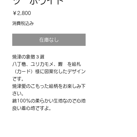
ツ ホワイト
価
￥2,800
格
消費税込み
在庫なし
焼津の象徴３選
八丁櫓、ユリカモメ、鰹 を絵札
（カード）様に図案化したデザイン
です。
焼津愛のこもった絵柄をお楽しみ下
さい。
綿100％の柔らかい生地なので心地
良い着心地ですよ。
新発売なので定価から10％OFFの
特別価格で販売中！