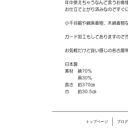
年中使えちゃうなんて言うお客
お仕立て上がり済みなのですぐ
小千谷縮や綿麻着物、木綿着物
ガード加工もしてありますので
お気軽だけど良い感じの名古屋
日本製
素材 綿70％
麻30％
長さ 約370㎝
巾 約30.5㎝
トップページ
ブログ