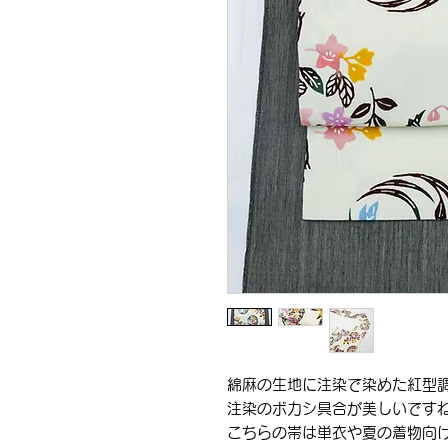
綿麻の生地に注染で染めた紅型
注染のボカシ具合が美しいです
こちらの帯は単衣や夏の着物向