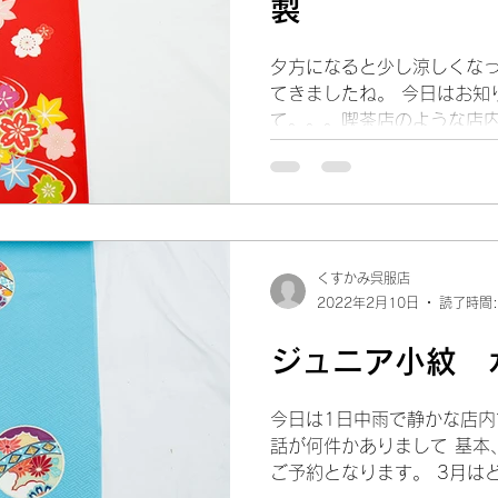
製
夕方になると少し涼しくな
てきましたね。 今日はお知
て。。。喫茶店のような店内
けて勉強になった店主でした
ご紹介です。 定番の赤色です
くすかみ呉服店
2022年2月10日
読了時間:
ジュニア小紋 
今日は1日中雨で静かな店内
話が何件かありまして 基本
ご予約となります。 3月は