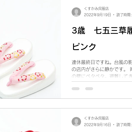
くすかみ呉服店
2022年9月19日
読了時間:
3歳 七五三
ピンク
連休最終日ですね。台風の
の店内がさらに静かです。 
の壁にペタペタ。避難してき
らない事を祈ります。 今日
紹介です。 3歳サイズは小さ
くすかみ呉服店
2022年9月16日
読了時間: