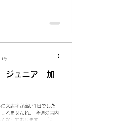
とバックのご紹介です。 小さ
履バックです。...
 1分
 ジュニア 加
んの来店率が高い1日でした。
しれませんね。 今週の店内
くなっております。 「9月
連休となります」 今日はジュ