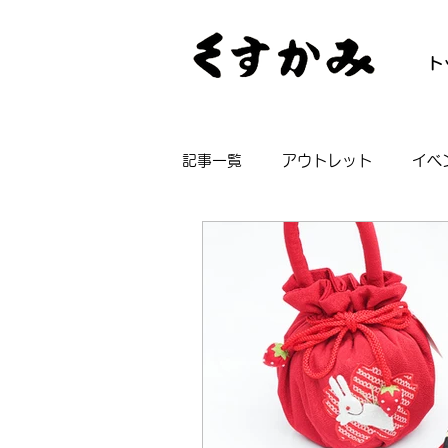
ト
記事一覧
アウトレット
イベ
帯
着物
長襦袢
浴