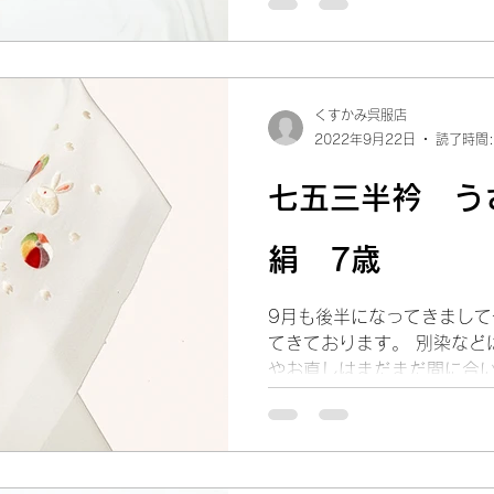
ニア絞り兵児帯のご紹介です
です。...
くすかみ呉服店
2022年9月22日
読了時間:
七五三半衿 う
絹 7歳
9月も後半になってきまし
てきております。 別染など
やお直しはまだまだ間に合い
下さいね。 今日は七五三刺
が紙風船で遊んでいる図になり