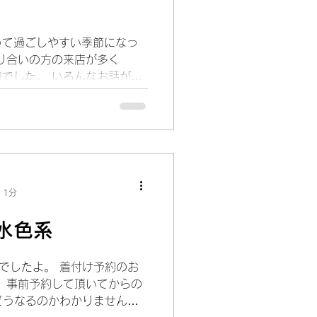
って過ごしやすい季節になっ
り合いの方の来店が多く
でした。 いろんなお話が聞
。 今夜は七五三友禅反物の
。...
 1分
水色系
でしたよ。 着付け予約のお
、事前予約して頂いてからの
どうなるのかわかりませんが