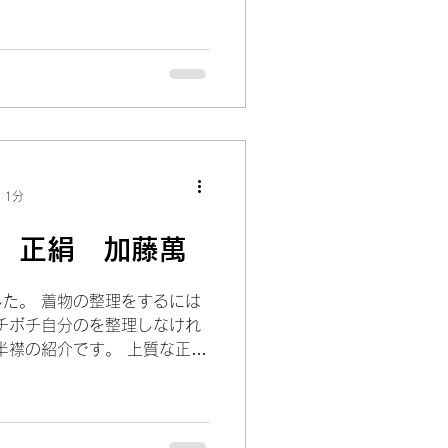
。 今夜はジュニア小紋の紹
ニア小紋です。...
 1分
 正絹 加藤萬
た。 着物の整理をするには
チボチ自分のを整理しなけれ
半襟の紹介です。 上質な正絹
既製品の着物には良すぎてし
思います。...