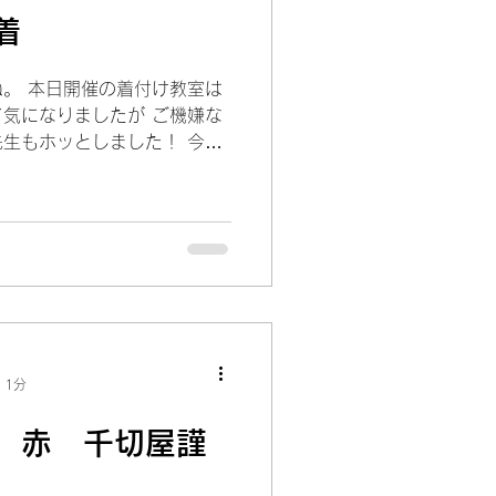
巾着
。 本日開催の着付け教室は
気になりましたが ご機嫌な
生もホッとしました！ 今日
 お子様用の可愛い巾着で
い上げ頂いている人気商品で
 1分
 赤 千切屋謹