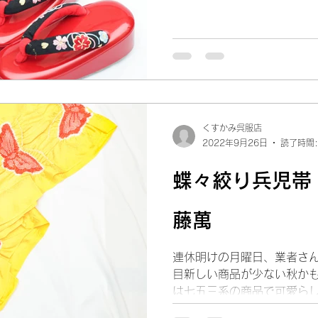
でした。 今夜は七五三草履
くて可愛い可愛い3歳向けの草
くすかみ呉服店
2022年9月26日
読了時間:
蝶々絞り兵児帯
藤萬
連休明けの月曜日、業者さ
目新しい商品が少ない秋かも
は七五三系の商品で可愛らし
27日火曜日、28日水曜と