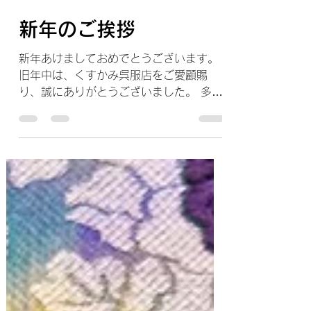
くすかみ呉服店
1月1日
読了時間: 1分
新年のご挨拶
新年あけましておめでとうございます。
旧年中は、くすかみ呉服店をご愛顧賜
り、誠にありがとうございました。 多く
のお客様とのご縁に心より感謝申し上げ
ます。 本年も、着物を通して皆様の暮ら
しがより豊かで、 楽しいひとときとなり
ますよう、誠心誠意努めてまいります。
変わらぬご愛顧を賜りますよう、どうぞ
よろしくお願い申し上げます。 令和八
年 元旦 くすかみ呉服店 店主
―――――――――― 【年始の営業のご