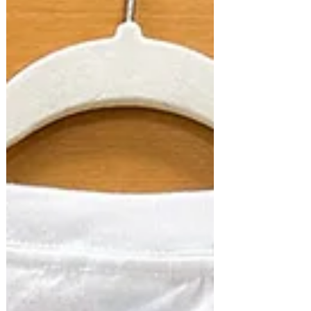
なりました。 今年もくすかみ呉服店をご
愛顧いただき、誠にありがとうございま
す。 本年も多くのお客様とのご縁に恵ま
れ、 着物を通して大切な節目や日常のお
洒落に携わらせていただきましたこと、
心より感謝申し上げます。 さて、年末年
始の営業についてご案内いたします。
12月30日（火）〜1月4日（日）まで休
業 とさせていただきます。 1月5日
（月）より通常営業 いたします。 お休
みの間はご不便をおかけいたしますが、
何卒ご理解賜りますようお願い申し上げ
ます。 新しい年も、皆さまの装いがより
楽しく、 着物のある暮らしをお手伝いで
きますよう努めてまいります。 どうぞ良
いお年をお迎えください。 来年もくすか
み呉服店を、よろしくお願いいたしま
す。