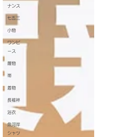
ナンス
七五三
小物
ワンピ
ース
履物
帯
着物
長襦袢
浴衣
魚河岸
シャツ