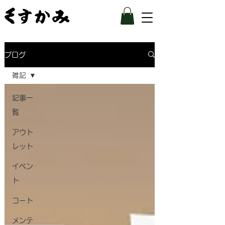
ブログ
雑記
記事一
覧
アウト
レット
イベン
ト
コート
メンテ