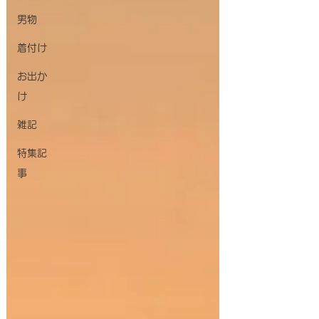
男物
着付け
お出か
け
雑記
特集記
事