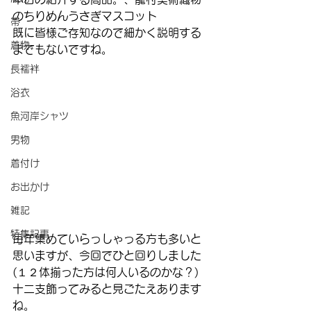
のちりめんうさぎマスコット
帯
既に皆様ご存知なので細かく説明する
着物
までもないですね。
長襦袢
浴衣
魚河岸シャツ
男物
着付け
お出かけ
雑記
特集記事
毎年集めていらっしゃっる方も多いと
思いますが、今回でひと回りしました
(１２体揃った方は何人いるのかな？)
十二支飾ってみると見ごたえあります
ね。