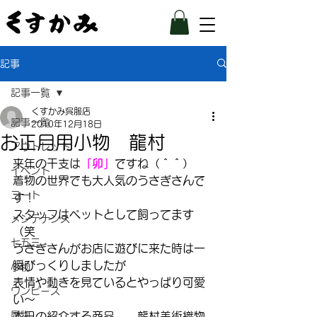
記事
記事一覧
くすかみ呉服店
記事一覧
2010年12月18日
お正月用小物 龍村
アウトレット
来年の干支は
「卯」
ですね（＾＾）
イベント
着物の世界でも大人気のうさぎさんで
コート
す！
スタッフはペットとして飼ってます
メンテナンス
（笑
七五三
うさぎさんがお店に遊びに来た時は一
瞬びっくりしましたが
小物
表情や動きを見ているとやっぱり可愛
ワンピース
い〜
履物
本日の紹介する商品。、龍村美術織物