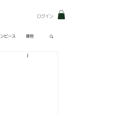
ログイン
ワンピース
履物
雑記
特集記事