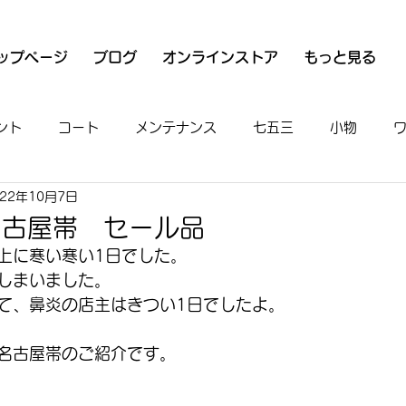
ップページ
ブログ
オンラインストア
もっと見る
ント
コート
メンテナンス
七五三
小物
022年10月7日
衣
魚河岸シャツ
男物
着付け
お出かけ
名古屋帯 セール品
上に寒い寒い1日でした。
しまいました。
て、鼻炎の店主はきつい1日でしたよ。
名古屋帯のご紹介です。