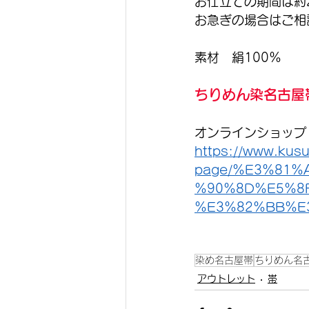
お仕立ての期間は約
お急ぎの場合はご相
素材　絹100％
ちりめん染名古屋帯
オンラインショップ
https://www.kusu
page/%E3%81
%90%8D%E5%8
%E3%82%BB%E
染め名古屋帯
ちりめん名
アウトレット
帯