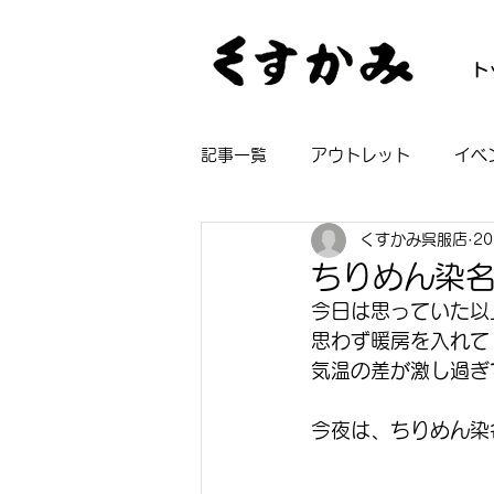
ト
記事一覧
アウトレット
イベ
くすかみ呉服店
2
帯
着物
長襦袢
浴
ちりめん染
今日は思っていた以
思わず暖房を入れて
気温の差が激し過ぎ
今夜は、ちりめん染