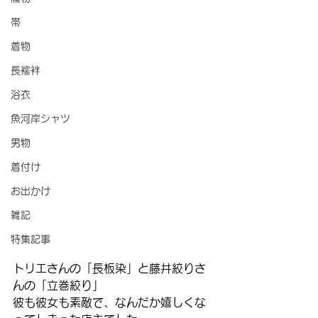
帯
着物
長襦袢
浴衣
魚河岸シャツ
男物
着付け
お出かけ
雑記
特集記事
トリエさんの「長板染」と藤井絞りさ
んの「立巻絞り」
彼も彼女も素敵で、なんだか嬉しくな