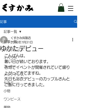
記事
記事一覧
くすかみ呉服店
記事一覧
2016年7月31日
ゆかたデビュー
アウトレット
こんばんは。
イベント
暑い日が続いております。
コート
各地でイベントが開催されていて盛り
上がってきてますね。
メンテナンス
先日も浴衣デビューのカップルさんと
七五三
ご飯に行ってきました。
小物
ワンピース
履物