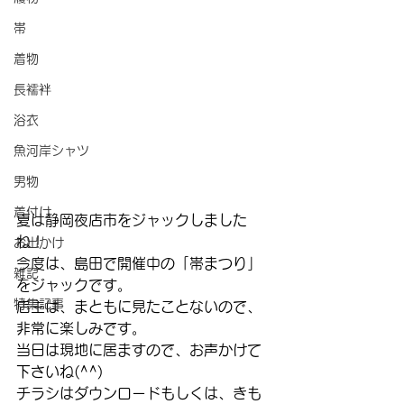
帯
着物
長襦袢
浴衣
魚河岸シャツ
男物
着付け
夏は静岡夜店市をジャックしました
ね！
お出かけ
今度は、島田で開催中の「帯まつり」
雑記
をジャックです。
特集記事
店主は、まともに見たことないので、
非常に楽しみです。
当日は現地に居ますので、お声かけて
下さいね(^^)
チラシはダウンロードもしくは、きも