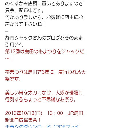
のくすかみ店頭に置いてありますので
只今、配布中です。
何かありましたら、お気軽に店主にお
声かけて下さいね！
–
静岡ジャックさんのブログをそのまま
引用(^^;
第12回は島田の帯まつりをジャックだ
～！
帯まつりは島田で3年に一度行われる大
祭です。
美しい帯を太刀にかけ、大奴が優雅に
行列するちょっと不思議なお祭り。
2013年10/13(日)　13：00　JR島田
駅北口広場集合！
チラシのダウンロード（PDFファイ