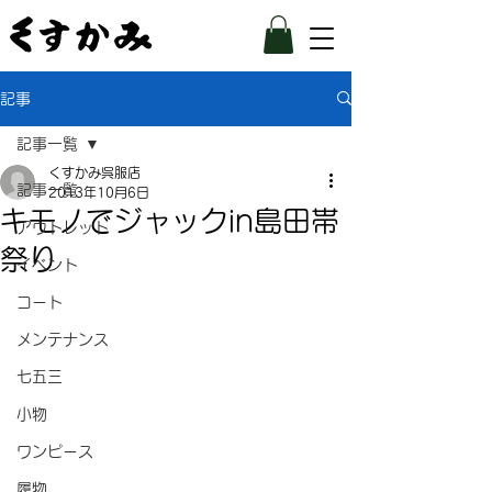
記事
記事一覧
くすかみ呉服店
記事一覧
2013年10月6日
キモノでジャックin島田帯
アウトレット
祭り
イベント
コート
メンテナンス
七五三
小物
ワンピース
履物