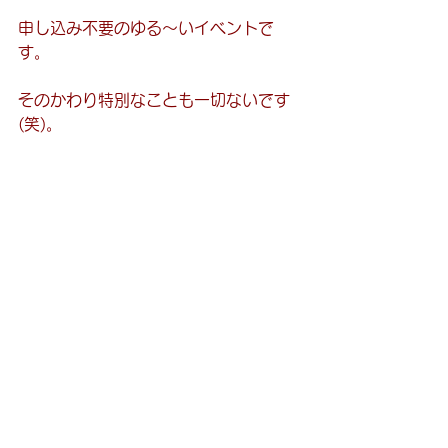
申し込み不要のゆる～いイベントで
す。
そのかわり特別なことも一切ないです
(笑)。
着物でお出かけするチャンスです。
#きものでジャック
イベント
すべて表示
最新記事