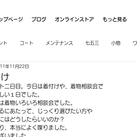
ップページ
ブログ
オンラインストア
もっと見る
ント
コート
メンテナンス
七五三
小物
011年11月22日
衣
魚河岸シャツ
男物
着付け
お出かけ
付け
ト二日目。今日は着付けや、着物相談会で
しい１日でした。
は着物いろいろ相談会でした。
るにあたって、じっくり選びたい方や
にはどうしたらいいのか？
り、本当によく喋りました。
ざいました。