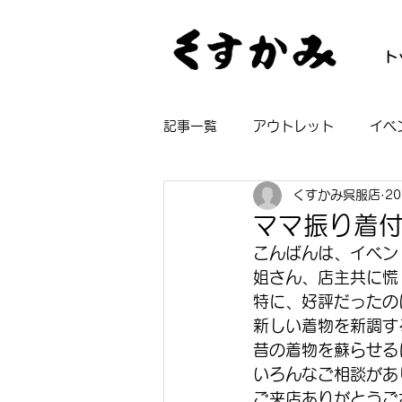
ト
記事一覧
アウトレット
イベ
くすかみ呉服店
2
帯
着物
長襦袢
浴
ママ振り着
こんばんは、イベン
姐さん、店主共に慌
特に、好評だったの
新しい着物を新調す
昔の着物を蘇らせる
いろんなご相談があ
ご来店ありがとうご