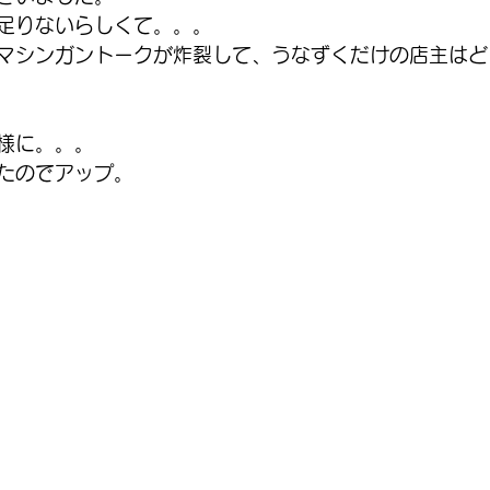
足りないらしくて。。。
マシンガントークが炸裂して、うなずくだけの店主はど
様に。。。
たのでアップ。