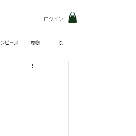
ログイン
ワンピース
履物
雑記
特集記事