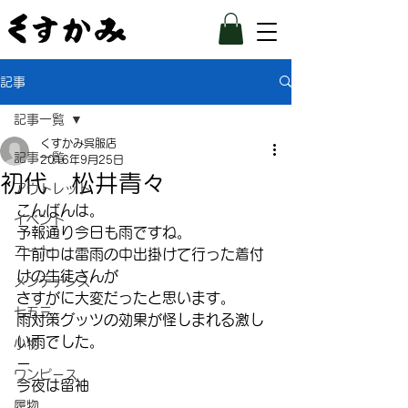
記事
記事一覧
くすかみ呉服店
記事一覧
2016年9月25日
初代 松井青々
アウトレット
こんばんは。
イベント
予報通り今日も雨ですね。
コート
午前中は雷雨の中出掛けて行った着付
けの生徒さんが
メンテナンス
さすがに大変だったと思います。
七五三
雨対策グッツの効果が怪しまれる激し
い雨でした。
小物
ー
ワンピース
今夜は留袖
履物