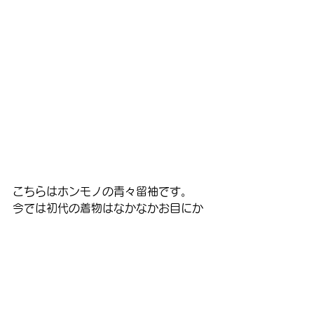
こちらはホンモノの青々留袖です。
今では初代の着物はなかなかお目にか
かれる事はないので
今回、ご紹介させて頂きました。
※こちらの留袖はお召しになられる方
が決まった商品です。
#初代
#松井青々
着物