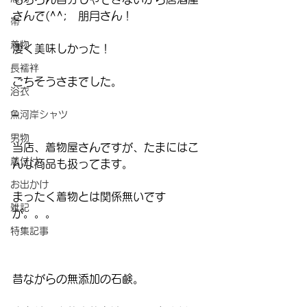
さんで(^^;　朋月さん！
帯
着物
凄く美味しかった！
長襦袢
ごちそうさまでした。
浴衣
–
魚河岸シャツ
男物
当店、着物屋さんですが、たまにはこ
着付け
んな商品も扱ってます。
お出かけ
まったく着物とは関係無いです
雑記
が。。。
特集記事
昔ながらの無添加の石鹸。