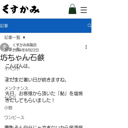
記事
記事一覧
くすかみ呉服店
記事一覧
2014年8月22日
坊ちゃん石鹸
アウトレット
こんばんは。
イベント
コート
まだまだ暑い日が続きますね。
メンテナンス
先日、お客様から頂いた「鮎」を塩焼
七五三
きにしてもらいました！
小物
ワンピース
履物
もちろん自分じゃできないから居酒屋