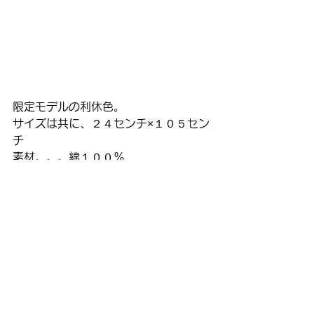
限定モデルの利休色。
サイズは共に、２４センチ×１０５セン
チ
素材。。。綿１００％
金額。。。２１００円(税込)
※数量限定の為、店頭にて売り切れに
なる場合がございます。
#着付け
#着付け教室
小物