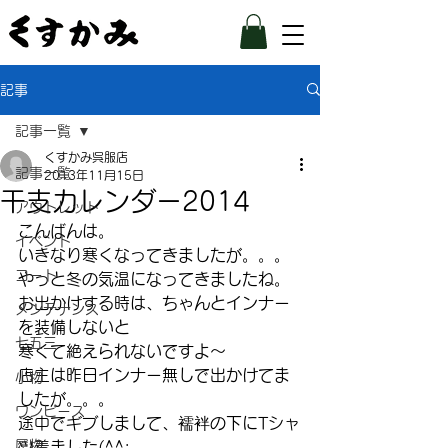
記事
記事一覧
くすかみ呉服店
記事一覧
2013年11月15日
干支カレンダー2014
アウトレット
こんばんは。
イベント
いきなり寒くなってきましたが。。。
コート
やっと冬の気温になってきましたね。
お出かけする時は、ちゃんとインナー
メンテナンス
を装備しないと
七五三
寒くて絶えられないですよ～
店主は昨日インナー無しで出かけてま
小物
したが。。。
ワンピース
途中でギブしまして、襦袢の下にTシャ
履物
ツ着ました(^^;