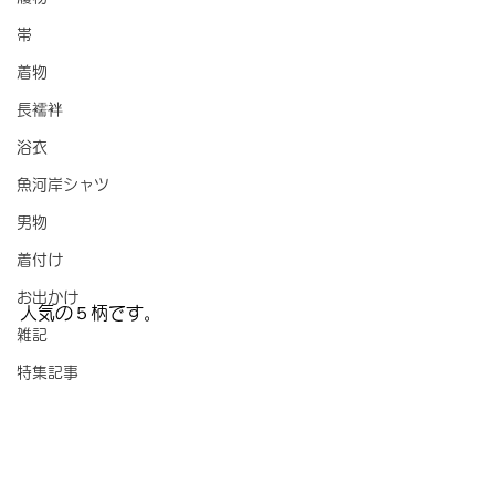
帯
着物
長襦袢
浴衣
魚河岸シャツ
男物
着付け
お出かけ
人気の５柄です。
雑記
特集記事