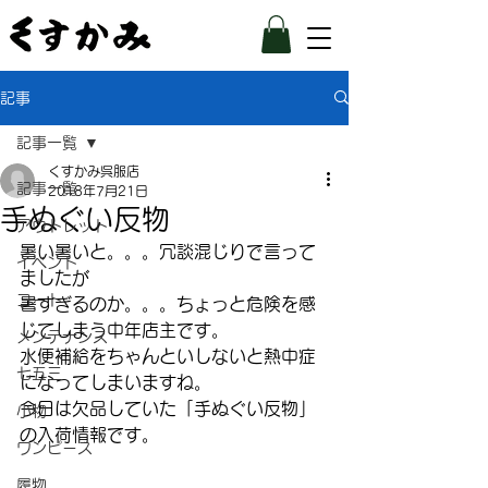
記事
記事一覧
くすかみ呉服店
記事一覧
2018年7月21日
手ぬぐい反物
アウトレット
暑い暑いと。。。冗談混じりで言って
イベント
ましたが
コート
暑すぎるのか。。。ちょっと危険を感
じてしまう中年店主です。
メンテナンス
水便補給をちゃんといしないと熱中症
七五三
になってしまいますね。
今日は欠品していた「手ぬぐい反物」
小物
の入荷情報です。
ワンピース
履物