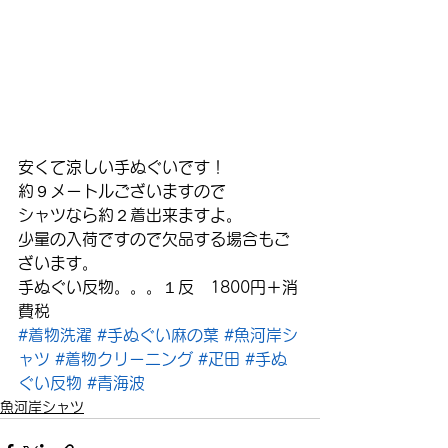
安くて涼しい手ぬぐいです！
約９メートルございますので
シャツなら約２着出来ますよ。
少量の入荷ですので欠品する場合もご
ざいます。
手ぬぐい反物。。。１反　1800円＋消
費税
#着物洗濯
#手ぬぐい麻の葉
#魚河岸シ
ャツ
#着物クリーニング
#疋田
#手ぬ
ぐい反物
#青海波
魚河岸シャツ