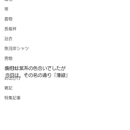
帯
着物
長襦袢
浴衣
魚河岸シャツ
男物
先日は紫系の色合いでしたが
着付け
今回は、その名の通り「薄緑」
お出かけ
雑記
特集記事