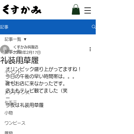
記事
記事一覧
くすかみ呉服店
記事一覧
2018年2月17日
礼装用草履
アウトレット
オリンピック盛り上がってますね！
イベント
今日の午後の早い時間帯は。。。
コート
誰もお店に来なかったです。
店主もテレビ観てました（笑
メンテナンス
ー
七五三
今夜は礼装用草履
小物
ワンピース
履物