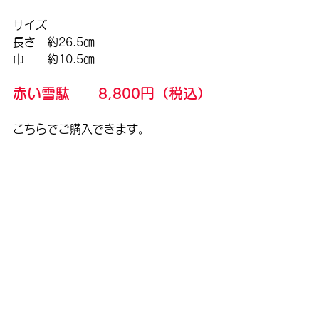
サイズ
長さ　約26.5㎝
巾　　約10.5㎝
赤い雪駄　　8,800円（税込）
こちらでご購入できます。
https://www.kusukami.jp/product-
page/%E8%B5%A4%E3%81%84
%E9%9B%AA%E9%A7%84
雪駄
PVC雪駄
赤い雪駄
男物
すべて表示
最新記事