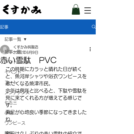
記事
記事一覧
くすかみ呉服店
記事一覧
2022年6月9日
赤い雪駄 PVC
アウトレット
この時期にカラッと晴れた日が続く
イベント
と、魚河岸シャツや浴衣ワンピースを
コート
着たくなる焼津市民。
今年は例年と比べると、下駄や雪駄を
メンテナンス
見に来てくれる方が増えてる感じで
七五三
す。
素足が心地良い季節になってきました
小物
ね。
ワンピース
履物
今日は久しぶりの赤い雪駄の紹介で