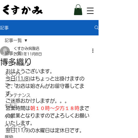
記事
記事一覧
くすかみ呉服店
記事一覧
2011年11月8日
博多織り
アウトレット
おはようございます。
イベント
今日(11/8)
はちょっと出掛けますの
コート
で、お店は姐さんがお留守番してま
す。
メンテナンス
ご迷惑おかけしますが。。。
七五三
営業時間は
朝１０時～夕方１８時
まで
の営業となりますのでよろしくお願い
小物
いたします。
ワンピース
翌日(11/9)の水曜日は定休日です。
履物
–