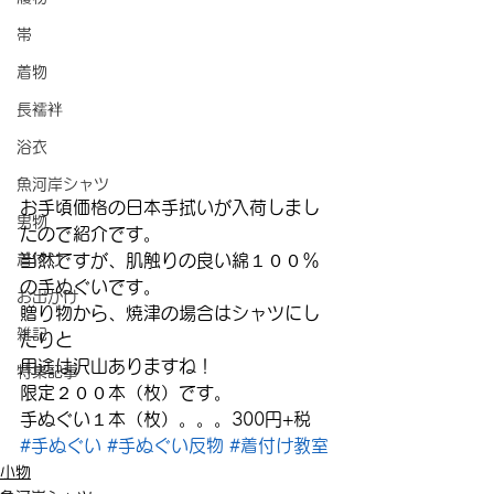
帯
着物
長襦袢
浴衣
魚河岸シャツ
お手頃価格の日本手拭いが入荷しまし
男物
たので紹介です。
着付け
当然ですが、肌触りの良い綿１００％
の手ぬぐいです。
お出かけ
贈り物から、焼津の場合はシャツにし
雑記
たりと
用途は沢山ありますね！
特集記事
限定２００本（枚）です。
手ぬぐい１本（枚）。。。300円+税
#手ぬぐい
#手ぬぐい反物
#着付け教室
小物