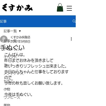
記事
記事一覧
くすかみ呉服店
記事一覧
2017年9月8日
手ぬぐい
アウトレット
こんばんは。
イベント
昨日までお休みを頂きまして
コート
思いっきりリフレッシュ出来ました。
今日からちゃんと仕事をしております
メンテナンス
ので
七五三
今年の秋も宜しくお願い致します。
ー
小物
今夜は手ぬぐい。
ワンピース
履物