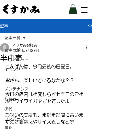
記事
記事一覧
くすかみ呉服店
記事一覧
2014年9月29日
半巾帯
アウトレット
こんばんは、今月最後の日曜日。
イベント
コート
皆さん、楽しいでいるなかな？？
メンテナンス
今日の店内は相変わらず七五三のご相
七五三
談でワイワイガヤガヤでしたよ。
小物
お祝いの支度も、まだまだ間に合いま
ワンピース
すので御誂えやサイズ直しなどで
履物