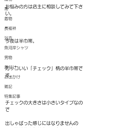
お悩みの方は店主に相談してみて下さ
帯
い。
着物
–
長襦袢
浴衣
今夜は半巾帯。
魚河岸シャツ
男物
着付け
カッコいい「チェック」柄の半巾帯で
す。
お出かけ
雑記
特集記事
チェックの大きさは小さいタイプなの
で
出しゃばった感じにはなりませんの