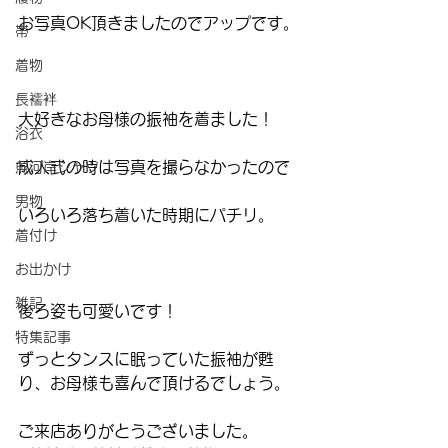
お写真OK頂きましたのでアップです。
帯
着物
長襦袢
大好きなお母様の振袖を着ました！
浴衣
成人式の時は写真を撮らなかったので
魚河岸シャツ
男物
いろいろ落ち着いた時期にパチリ。
着付け
お出かけ
雑記
後ろ姿も可愛いです！
特集記事
ずっとタンスに眠っていた振袖が甦
り、お母様も喜んで頂けるでしょう。
ご来店ありがとうございました。