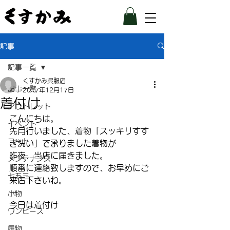
記事
記事一覧
くすかみ呉服店
記事一覧
2017年12月17日
着付け
アウトレット
こんにちは。
イベント
先月行いました、着物「スッキリすす
コート
ぎ洗い」で承りました着物が
昨夜、当店に届きました。
メンテナンス
順番に連絡致しますので、お早めにご
七五三
来店下さいね。
ー
小物
今日は着付け
ワンピース
履物