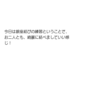
今日は銀座結びの練習ということで、
お二人とも、綺麗に結べましていい感
じ！
これから、もっともっと楽しくなりま
すね(^^)
今日もお疲れ様でした。
#着付け
#着付け教室
#着物カーニバル
着付け
すべて表示
最新記事