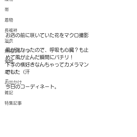
帯
着物
長襦袢
お店の前に咲いていた花をマクロ撮影
浴衣
～
風が強かったので、呼吸も心臓？も止
魚河岸シャツ
めて風が止んだ瞬間にパチリ！
男物
下手の横好きなんちゃってカメラマン
でした（汗
着付け
–
お出かけ
今日のコーディネート。
雑記
特集記事