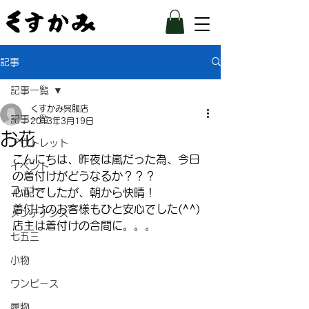
記事
記事一覧
くすかみ呉服店
記事一覧
2013年3月19日
お花
アウトレット
こんにちは、昨夜は嵐だった為、今日
イベント
の着付けがどうなるか？？？
コート
心配でしたが、朝から快晴！
着付けのお客様もひと安心でした(^^)
メンテナンス
店主は着付けの合間に。。。
七五三
小物
ワンピース
履物