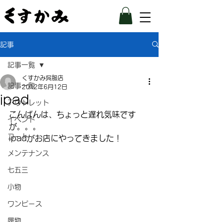
記事
記事一覧
くすかみ呉服店
記事一覧
2012年6月12日
ipad
アウトレット
こんばんは、ちょっと遅れ気味です
イベント
が。。。
コート
ipadがお店にやってきました！
メンテナンス
七五三
小物
ワンピース
履物