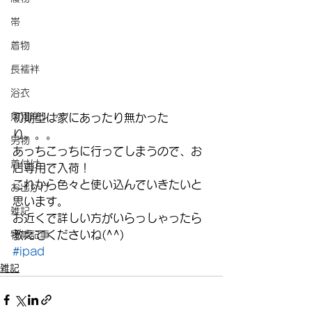
帯
着物
長襦袢
浴衣
魚河岸シャツ
初期型は家にあったり無かった
り。。。
男物
あっちこっちに行ってしまうので、お
着付け
店専用で入荷！
これから色々と使い込んでいきたいと
お出かけ
思います。
雑記
お近くで詳しい方がいらっしゃったら
教えてくださいね(^^)
特集記事
#ipad
雑記